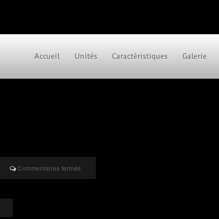
Accueil
Unités
Caractéristiques
Galerie
sur
o
Commentaires fermés
122-
6968