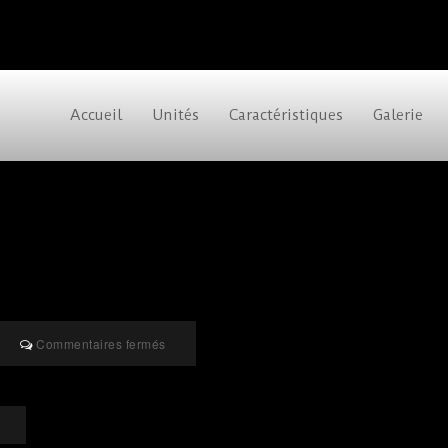
Accueil
Unités
Caractéristiques
Galerie
sur
o
Commentaires fermés
Les
Écuries
du
Cap
Tourmente