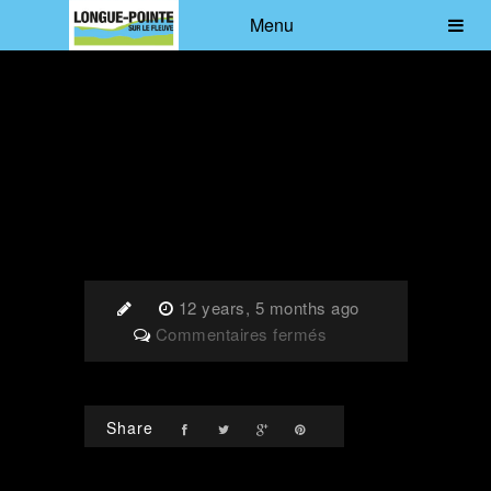
Menu
12 years, 5 months ago
sur
Commentaires fermés
Le
Nordet
–
Share
Centre
équestre